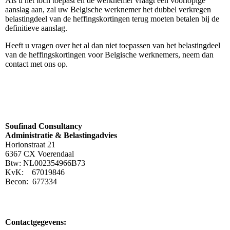
Als u het toch toepast én de werknemer vraagt een voorlopige
aanslag aan, zal uw Belgische werknemer het dubbel verkregen
belastingdeel van de heffingskortingen terug moeten betalen bij de
definitieve aanslag.
Heeft u vragen over het al dan niet toepassen van het belastingdeel
van de heffingskortingen voor Belgische werknemers, neem dan
contact met ons op.
Soufinad Consultancy
Administratie & Belastingadvies
Horionstraat 21
6367 CX Voerendaal
Btw: NL002354966B73
KvK: 67019846
Becon: 677334
Contactgegevens: