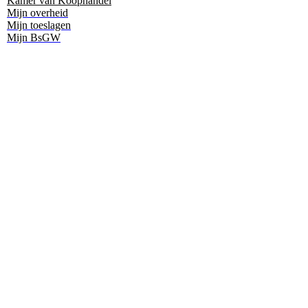
Kamer van Koophandel
Mijn overheid
Mijn toeslagen
Mijn BsGW